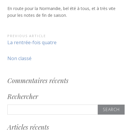
En route pour la Normandie, bel été à tous, et à très vite
pour les notes de fin de saison.
Navigation
PREVIOUS ARTICLE
Previous
La rentrée-fois quatre
de
Article:
l’article
Non classé
Commentaires récents
Rechercher
Search
for:
Articles récents